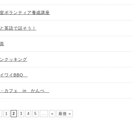
室ボランティア養成講座
と英語で話そう！
茶
ンクッキング
イワイBBQ
・カフェ in かんべ
«
1
2
3
4
5
...
»
最後 »